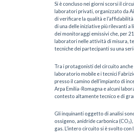
Si è concluso nei giorni scorsi il cir
laboratori privati, organizzato da Ai
di verificare la qualità e l’affidabili
di una delle iniziative più rilevanti a
dei monitoraggi emissivi che, per 21
laboratori nelle attività di misura
tecniche dei partecipanti su una serie
Tra i protagonisti del circuito anche
laboratorio mobile e i tecnici Fabriz
presso il camino dell’impianto di in
Arpa Emilia-Romagna e alcuni labora
contesto altamente tecnico e di gra
Gli inquinanti oggetto di analisi sono 
ossigeno, anidride carbonica (CO₂), o
gas. L’intero circuito si è svolto con