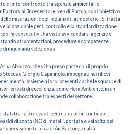
cuito di interconfronto tra agenzie ambientali e
r Factory all’inceneritore Iren di Parma, con l’obiettivo
tà delle misurazioni degli inquinanti atmosferici. Si tratta
 livello nazionale per il controllo e la standardizzazione
 giorni consecutivi, ha visto avvicendarsi agenzie e
, testando strumentazioni, procedure e competenze
 di inquinanti selezionati.
 Arpa Abruzzo, che vi ha preso parte con il proprio
io Stecca e Giorgio Capannolo, impegnati nei rilievi
cenerimento. Insieme a loro, presenti anche le squadre di
tori privati di eccellenza, come Hera Ambiente, in un
nde collaborazione tra esperti del settore.
stati tra i più rilevanti per i controlli in continuo:
ssidi di azoto (NOx), metalli, portata e velocità dei
 la supervisione tecnica di Air Factory, realtà