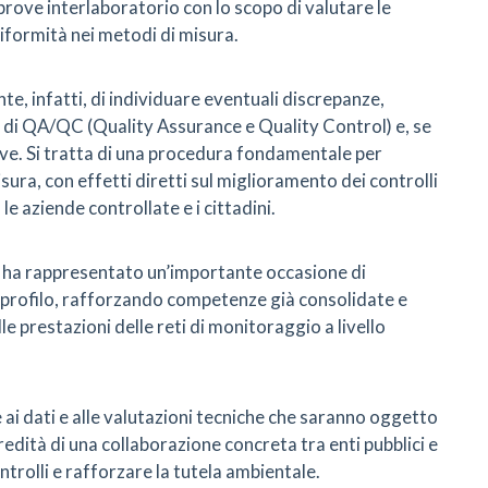
prove interlaboratorio con lo scopo di valutare le
niformità nei metodi di misura.
nte, infatti, di individuare eventuali discrepanze,
re di QA/QC (Quality Assurance e Quality Control) e, se
ive. Si tratta di una procedura fondamentale per
misura, con effetti diretti sul miglioramento dei controlli
le aziende controllate e i cittadini.
e ha rappresentato un’importante occasione di
o profilo, rafforzando competenze già consolidate e
e prestazioni delle reti di monitoraggio a livello
e ai dati e alle valutazioni tecniche che saranno oggetto
redità di una collaborazione concreta tra enti pubblici e
ontrolli e rafforzare la tutela ambientale.