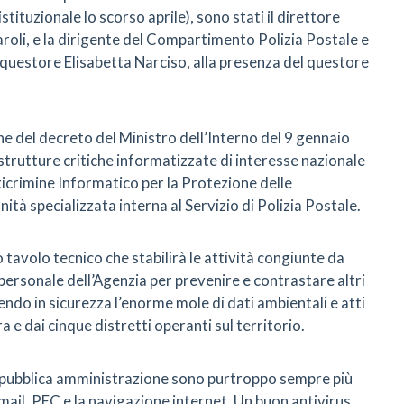
ituzionale lo scorso aprile), sono stati il direttore
roli, e la dirigente del Compartimento Polizia Postale e
 questore Elisabetta Narciso, alla presenza del questore
one del decreto del Ministro dell’Interno del 9 gennaio
astrutture critiche informatizzate di interesse nazionale
nticrimine Informatico per la Protezione delle
ità specializzata interna al Servizio di Polizia Postale.
tavolo tecnico che stabilirà le attività congiunte da
 personale dell’Agenzia per prevenire e contrastare altri
endo in sicurezza l’enorme mole di dati ambientali e atti
a e dai cinque distretti operanti sul territorio.
la pubblica amministrazione sono purtroppo sempre più
ail, PEC e la navigazione internet. Un buon antivirus