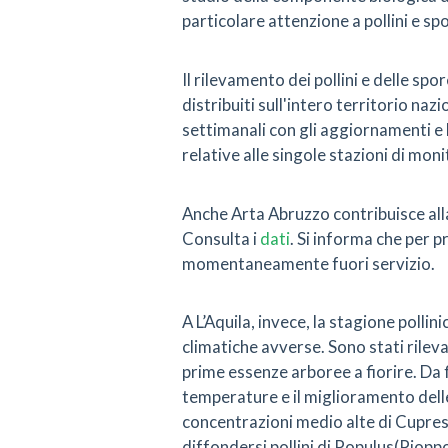
particolare attenzione a pollini e sp
Il rilevamento dei pollini e delle sp
distribuiti sull'intero territorio nazi
settimanali con gli aggiornamenti e l
relative alle singole stazioni di mon
Anche Arta Abruzzo contribuisce alla 
Consulta i
dati
. Si informa che per 
momentaneamente fuori servizio.
A L’Aquila, invece, la stagione pollini
climatiche avverse. Sono stati rileva
prime essenze arboree a fiorire. Da 
temperature e il miglioramento delle 
concentrazioni medio alte di Cupre
diffondersi pollini di Populus(Pioppo