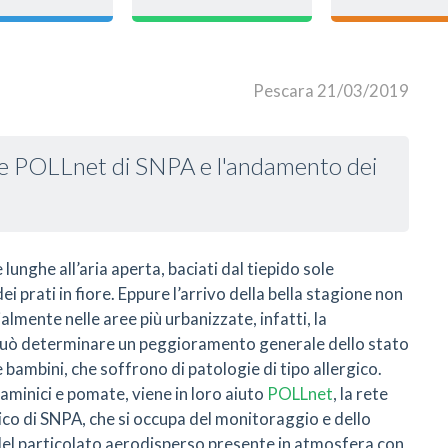
Pescara 21/03/2019
rete POLLnet di SNPA e l'andamento dei
unghe all’aria aperta, baciati dal tiepido sole
i prati in fiore. Eppure l’arrivo della bella stagione non
ialmente nelle aree più urbanizzate, infatti, la
 può determinare un peggioramento generale dello stato
e bambini, che soffrono di patologie di tipo allergico.
taminici e pomate, viene in loro aiuto
POLLnet
, la rete
ico di SNPA, che si occupa del monitoraggio e dello
del particolato aerodisperso presente in atmosfera con