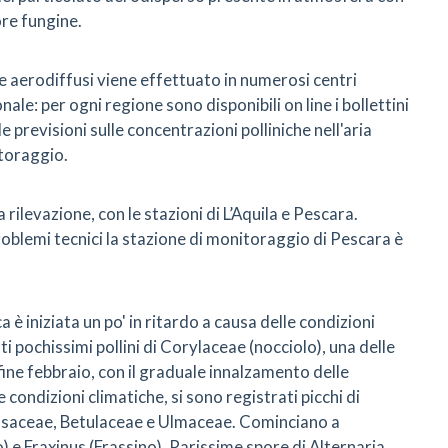
ore fungine.
ore aerodiffusi viene effettuato in numerosi centri
onale: per ogni regione sono disponibili on line i bollettini
e previsioni sulle concentrazioni polliniche nell'aria
itoraggio.
rilevazione, con le stazioni di L’Aquila e Pescara.
problemi tecnici la stazione di monitoraggio di Pescara è
ca è iniziata un po' in ritardo a causa delle condizioni
ti pochissimi pollini di Corylaceae (nocciolo), una delle
fine febbraio, con il graduale innalzamento delle
condizioni climatiche, si sono registrati picchi di
ssaceae, Betulaceae e Ulmaceae. Cominciano a
) e Fraxinus (Frassino). Rarissime spore di Alternaria.