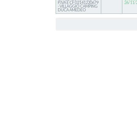
P.IVA E CF 02141220679
26/11/
- VILLAGGIO CAMPING
DUCA AMEDEO