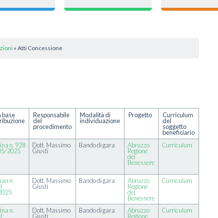
zioni
» Atti Concessione
a base
Responsabile
Modalità di
Progetto
Curriculum
tribuzione
del
individuazione
del
procedimento
soggetto
beneficiario
na n. 928
Dott. Massimo
Bando di gara
Abruzzo
Curriculum
/05/2025
Giusti
Regione
del
Benessere
an n.
Dott. Massimo
Bando di gara
Abruzzo
Curriculum
l
Giusti
Regione
2025
del
Benessere
na n.
Dott. Massimo
Bando di gara
Abruzzo
Curriculum
l
Giusti
Regione