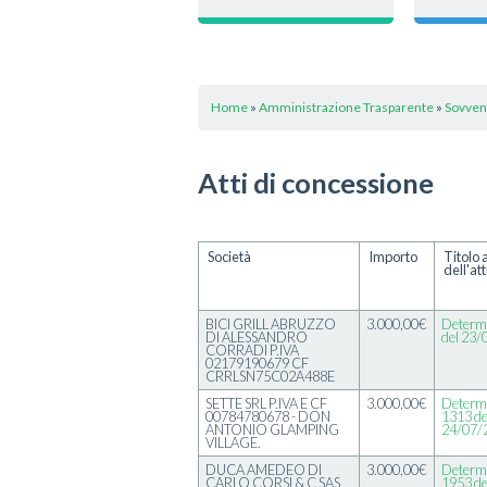
Home
»
Amministrazione Trasparente
»
Sovven
Atti di concessione
Società
Importo
Titolo 
dell'at
BICI GRILL ABRUZZO
3.000,00€
Determi
DI ALESSANDRO
del 23
CORRADI P.IVA
02179190679 CF
CRRLSN75C02A488E
SETTE SRL P.IVA E CF
3.000,00€
Determi
00784780678 - DON
1313 de
ANTONIO GLAMPING
24/07/
VILLAGE.
DUCA AMEDEO DI
3.000,00€
Determi
CARLO CORSI & C SAS
1953 de