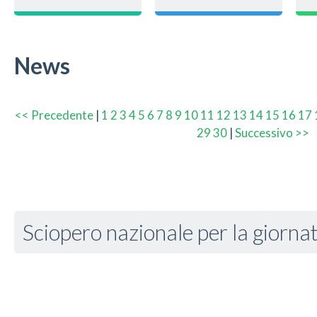
News
<< Precedente
|
1
2
3
4
5
6
7
8
9
10
11
12
13
14
15
16
17
29
30
|
Successivo >>
Sciopero nazionale per la giorn