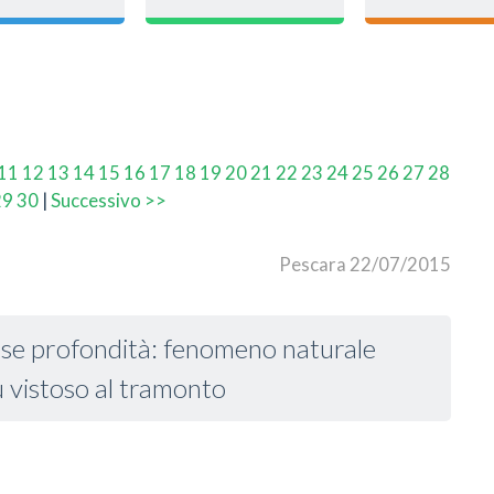
11
12
13
14
15
16
17
18
19
20
21
22
23
24
25
26
27
28
29
30
|
Successivo >>
Pescara 22/07/2015
sse profondità: fenomeno naturale
ù vistoso al tramonto