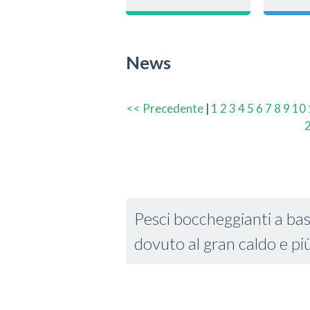
News
<< Precedente
|
1
2
3
4
5
6
7
8
9
10
Pesci boccheggianti a ba
dovuto al gran caldo e pi